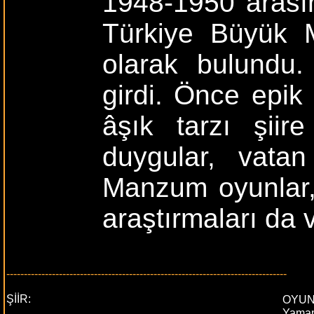
1948-1950 arasın
Türkiye Büyük M
olarak bulundu.
girdi. Önce epik
âşık tarzı şiire
duygular, vatan
Manzum oyunlar, 
araştırmaları da v
--------------------------------------------------------------------------------
ŞİİR:
OYUN
Yaman