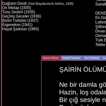
Dağların Derdi
(Yedi Meşaleciler'le birlikte, 1928)
Sanat
On İnkılap (1935)
Tunç Sesleri (1935)
DENE
Geçmiş Geceler (1936)
En Güz
Bizim Türküler (1937)
Lafont
Ergenekon (1941)
Şâhese
Hayat Şarkıları (1965)
Divan 
Osmanl
Türk E
Tekke 
Şairin Ölümü
Sabah Türküsü
Yurt Türküsü
C
ŞAİRİN ÖLÜM
Ne bir damla gö
Hazin, loş oda
Bir çığ sesiyle 