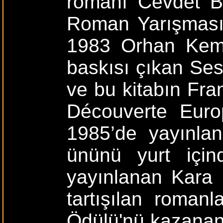
romanı Cevdet Be
Roman Yarışması’
1983 Orhan Kema
baskısı çıkan Se
ve bu kitabın Fra
Découverte Euro
1985’de yayınla
ününü yurt için
yayınlanan Kara 
tartışılan roman
Ödülü'nü kazanan 