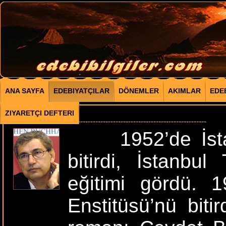
ANA SAYFA
EDEBIYATÇILAR
DÖNEMLER
AKIMLAR
EDE
ORHAN PAMUK
ZIYARETÇI DEFTERI
--------------------------------------------------------------------------------
1952’de İstanbu
bitirdi, İstanbu
eğitimi gördü. 1
Enstitüsü’nü bit