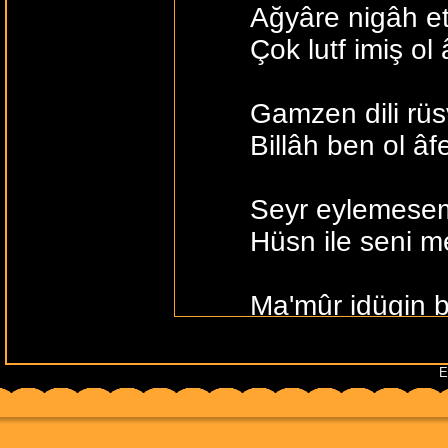
Ağyâre nigâh e
Çok lutf imiş o
Gamzen dili rüs
Billâh ben ol â
Seyr eylemesem
Hüsn ile seni 
Ma'mûr idügin b
Mestâneleri hâ
E
Sihr etdiğini se
Yoksa sözünü h