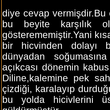
diye cevap vermişdir.Bu ö
bu beyite karşılık o
gösterememiştir.Yani kısa
bir hicvinden dolayı 
dünyadan soğumasına 
açıkcası dönemin kabus, 
Diline,kalemine pek sa
çizdiği, karalayıp durdu
bu yolda hicivlerini