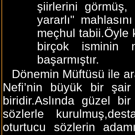
şiirlerini görmüş
yararlı" mahlasını
meçhul tabii.Öyle 
birçok isminin 
başarmıştır.
Dönemin Müftüsü ile ar
Nefi’nin büyük bir şai
biridir.Aslında güzel b
sözlerle kurulmuş,des
oturtucu sözlerin adam