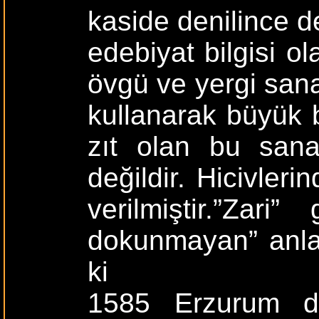
kaside denilince d
edebiyat bilgisi ol
övgü ve yergi sana
kullanarak büyük bi
zıt olan bu sana
değildir. Hicivler
verilmiştir.”Zari
dokunmayan” anlaml
ki
1585 Erzurum def