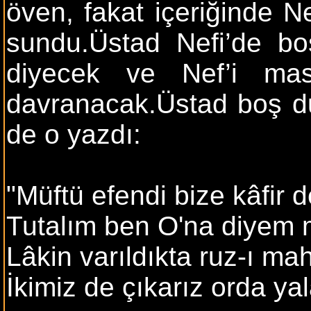
öven, fakat içeriğinde Ne
sundu.Üstad Nefi’de boş
diyecek ve Nef’i ma
davranacak.Üstad boş du
de o yazdı:
"Müftü efendi bize kâfir 
Tutalım ben O'na diyem
Lâkin varıldıkta ruz-ı ma
İkimiz de çıkarız orda yal