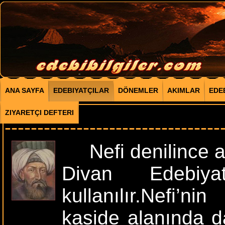
ANA SAYFA
EDEBIYATÇILAR
DÖNEMLER
AKIMLAR
EDE
NEF'İ
ZIYARETÇI DEFTERI
---------------------------------
Nefi denilince akla
Divan Edebiyat
kullanılır.Nefi’n
kaside alanında da