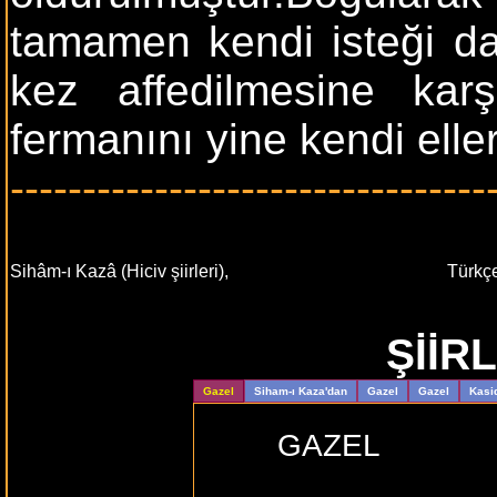
tamamen kendi isteği dah
kez affedilmesine kar
fermanını yine kendi eller
---------------------------------
Sihâm-ı Kazâ (Hiciv şiirleri),
Türkç
ŞİİR
Gazel
Siham-ı Kaza'dan
Gazel
Gazel
Kasid
GAZEL