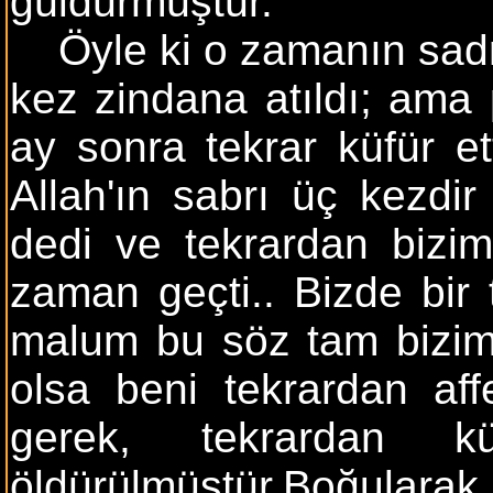
güldürmüştür.
Öyle ki o zamanın sadraza
kez zindana atıldı; ama 
ay sonra tekrar küfür et
Allah'ın sabrı üç kezdir
dedi ve tekrardan bizim s
zaman geçti.. Bizde bir 
malum bu söz tam bizim
olsa beni tekrardan aff
gerek, tekrardan küf
öldürülmüştür.Boğular