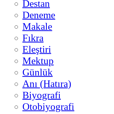
Destan
Deneme
Makale
Fıkra
Eleştiri
Mektup
Günlük
Anı (Hatıra)
Biyografi
Otobiyografi