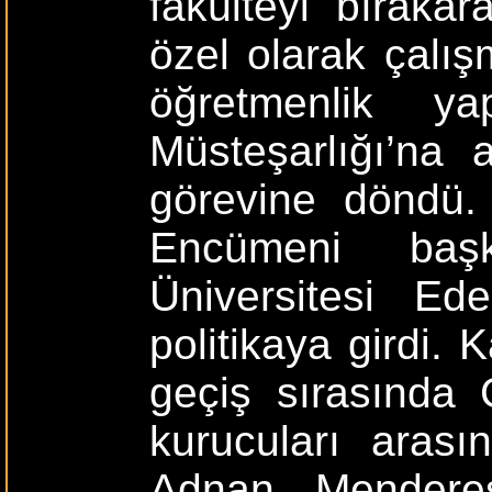
fakülteyi bırakar
özel olarak çalış
öğretmenlik ya
Müsteşarlığı’na 
görevine döndü. 
Encümeni başk
Üniversitesi Ed
politikaya girdi. 
geçiş sırasında 
kurucuları arası
Adnan Menderes