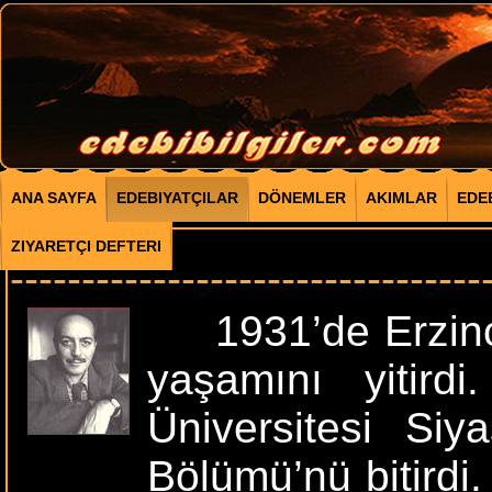
ANA SAYFA
EDEBIYATÇILAR
DÖNEMLER
AKIMLAR
EDE
CEMAL SÜREYA
ZIYARETÇI DEFTERI
---------------------------------
1931’de Erzinca
yaşamını yitird
Üniversitesi Siy
Bölümü’nü bitirdi.