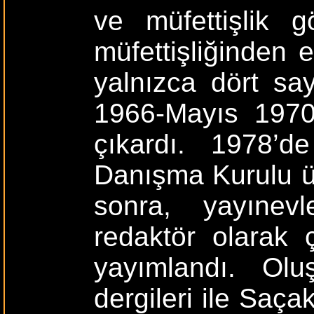
ve müfettişlik g
müfettişliğinden 
yalnızca dört say
1966-Mayıs 1970
çıkardı. 1978’de
Danışma Kurulu üy
sonra, yayınev
redaktör olarak ç
yayımlandı. Olu
dergileri ile Saça