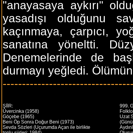
"anayasaya aykırı" old
yasadışı olduğunu sa
kaçınmaya, çarpıcı, yo
sanatına yöneltti. Düz
Denemelerinde de başka
durmayı yeğledi. Ölümünd
---------------------------------
ŞİİR:
999. G
Üvercinka (1958)
Folklo
Göçebe (1965)
Uzat S
Beni Öp Sonra Doğur Beni (1973)
(Günüb
Sevda Sözleri (Uçurumda Açan ile birlikte
Aydınl
toplu şiirleri: 1984)
Oluşu