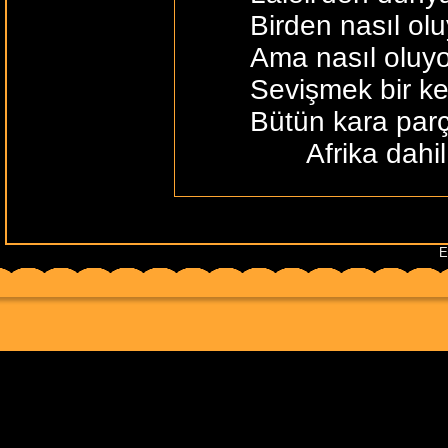
Birden nasıl olu
Ama nasıl oluyo
Sevişmek bir ke
Bütün kara par
Afrika dahil
Aydınca düşünme
Yatakta yatmayı
E
Sayın Tanrıya k
Boşunaymış gib
Ben böyle canl
Her telinin içind
Bütün kara parça
Afrika dahil