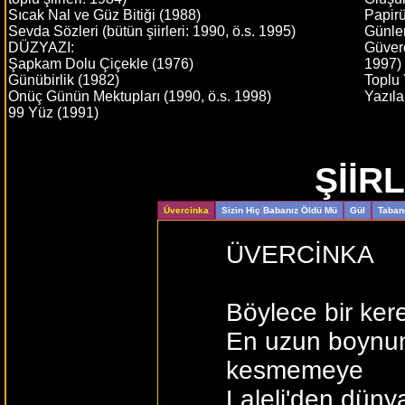
Sıcak Nal ve Güz Bitiği (1988)
Papirü
Sevda Sözleri (bütün şiirleri: 1990, ö.s. 1995)
Günle
DÜZYAZI:
Güver
Şapkam Dolu Çiçekle (1976)
1997)
Günübirlik (1982)
Toplu 
Onüç Günün Mektupları (1990, ö.s. 1998)
Yazıla
99 Yüz (1991)
ŞİİR
Üvercinka
Sizin Hiç Babanız Öldü Mü
Gül
Taban
ÜVERCİNKA
Böylece bir ker
En uzun boynu
kesmemeye
Laleli'den düny