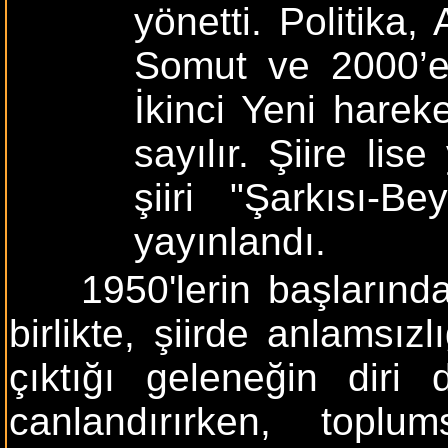
yönetti. Politika,
Somut ve 2000’e 
İkinci Yeni harek
sayılır. Şiire lis
şiiri "Şarkısı-
yayınlandı.
1950'lerin başlarınd
birlikte, şiirde anlamsı
çıktığı geleneğin diri 
canlandırırken, topl