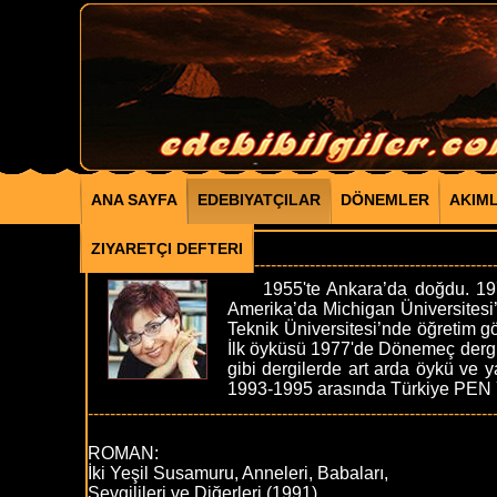
ANA SAYFA
EDEBIYATÇILAR
DÖNEMLER
AKIM
BUKET UZUNER
ZIYARETÇI DEFTERI
-------------------------------------------------------------------------
1955'te Ankara’da doğdu. 1976'd
Amerika’da Michigan Üniversitesi
Teknik Üniversitesi’nde öğretim gör
İlk öyküsü 1977'de Dönemeç dergis
gibi dergilerde art arda öykü ve 
1993-1995 arasında Türkiye PEN Y
-------------------------------------------------------------------------
ROMAN:
İki Yeşil Susamuru, Anneleri, Babaları,
Sevgilileri ve Diğerleri (1991)