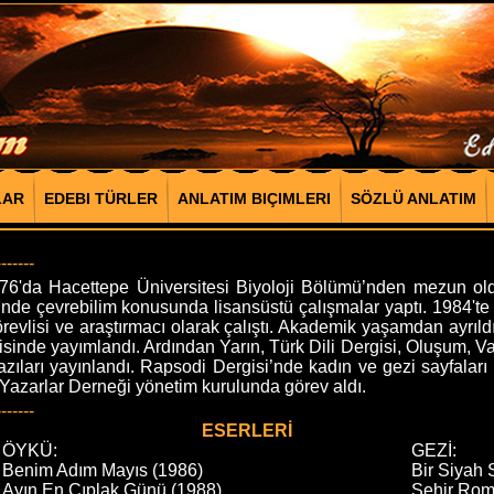
LAR
EDEBI TÜRLER
ANLATIM BIÇIMLERI
SÖZLÜ ANLATIM
-------
a Hacettepe Üniversitesi Biyoloji Bölümü’nden mezun oldu.
’nde çevrebilim konusunda lisansüstü çalışmalar yaptı. 1984't
evlisi ve araştırmacı olarak çalıştı. Akademik yaşamdan ayrıldı. 
inde yayımlandı. Ardından Yarın, Türk Dili Dergisi, Oluşum, Va
yazıları yayınlandı. Rapsodi Dergisi’nde kadın ve gezi sayfala
azarlar Derneği yönetim kurulunda görev aldı.
-------
ESERLERİ
ÖYKÜ:
GEZİ:
Benim Adım Mayıs (1986)
Bir Siyah 
Ayın En Çıplak Günü (1988)
Şehir Rom