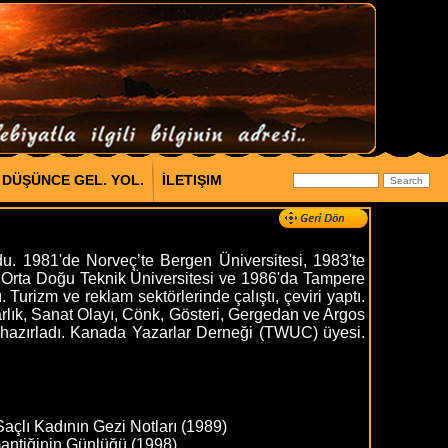
DÜŞÜNCE GEL. YOL.
İLETIŞIM
 1981'de Norveç’te Bergen Üniversitesi, 1983'te
e Orta Doğu Teknik Üniversitesi ve 1986'da Tampere
Turizm ve reklam sektörlerinde çalıştı, çeviri yaptı.
rlık, Sanat Olayı, Cönk, Gösteri, Gergedan ve Argos
rı hazırladı. Kanada Yazarlar Derneği (TWUC) üyesi.
Saçlı Kadının Gezi Notları (1989)
antiğinin Günlüğü (1998)