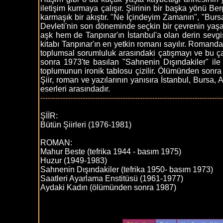
iletişim kurmaya çalışır. Şiirinin bir başka yönü B
karmaşık bir akıştır. "Ne İçindeyim Zamanın", "Burs
Devleti'nin son döneminde seçkin bir çevrenin yaşa
aşk hem de Tanpınar'ın İstanbul'a olan derin sevgisi
kitabı Tanpınar'ın en yetkin romanı sayılır. Romanda
toplumsal sorumluluk arasındaki çatışmayı ve bu ç
sonra 1973'te basılan "Sahnenin Dışındakiler" ile
toplumunun ironik tablosu çizilir. Ölümünden sonra
Şiir, roman ve yazılarının yanısıra İstanbul, Bursa, 
eserleri arasındadır.
-------------------------------------------------------------------------
ŞİİR:
Bütün Şiirleri (1976-1981)
ROMAN:
Mahur Beste (tefrika 1944 - basım 1975)
Huzur (1949-1983)
Sahnenin Dışındakiler (tefrika 1950- basım 1973)
Saatleri Ayarlama Enstitüsü (1961-1977)
Aydaki Kadın (ölümünden sonra 1987)