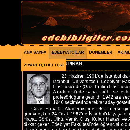
ANA SAYFA
EDEBIYATÇILAR
DÖNEMLER
AKIM
AHMET HAMDİ TANPINAR
ZIYARETÇI DEFTERI
-------------------------------------------------------------------------
23 Haziran 1901’de İstanbul’da doğ
İstanbul Üniversitesi) Edebiyat F
Enstitüsü'nde (Gazi Eğitim Enstitüsü)
Akademisi’nde sanat tarihi ve este
profesörlüğüne getirildi. 1942 ara seç
1946 seçimlerinde tekrar aday gösterilm
Güzel Sanatlar Akademisinde tekrar derse girmey
görevdeyken 24 Ocak 1962’de İstanbul’da yaşamını yi
Hayat, Görüş, Ülkü, Varlık, Oluş, Kültür Haftası ve Ai
dikkat çeker. Edebiyat Fakültesi'nde öğrencisi ol
Haşim gibi o da küçük yaşta kaybettiği annesinin y