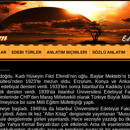
LAR
EDEBI TÜRLER
ANLATIM BIÇIMLERI
SÖZLÜ ANLATIM
-------
du. Kadı Hüseyin Fikri Efendi'nin oğlu. Baytar Mektebi'ni bı
akültesi’nden 1923’te mezun oldu. Erzurum, Konya ve Ankara
 edebiyat dersleri verdi. 1933'ten sonra İstanbul'da Kadıköy Li
tik dersleri verdi. 1939'da İstanbul Üniversitesi Edebiyat F
imlerinde CHP'den Maraş Milletvekili olarak Türkiye Büyük Millet
eyince bir süre Milli Eğitim Müfettişliği yaptı.
e başladı. 1949'da da İstanbul Üniversitesi Edebiyat Fakü
tirdi. Adını ilk kez "Altın Kitap" dergisinde yayınlanan "Musu
le dergilerinde şiirleri yayınlandı. Hece vezniyle yazdığı bu ilk ş
duğu Yahya Kemal Beyatlı'dan çok etkilendi. Ama ilk eserlerin
okluğundan duyduğu acıyı ve kendisini avutacak bir sevginin öz