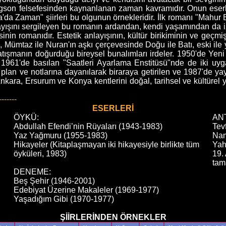
ergson felsefesinden kaynanlanan zaman kavramıdır. Onun eserler
a'da Zaman" şiirleri bu olgunun örnekleridir. İlk romanı "Mahur
yışını sergileyen bu romanın ardandan, kendi yaşamından da iz
nin romanıdır. Estetik anlayışının, kültür birikiminin ve geçmi
, Mümtaz ile Nuran'ın aşkı çerçevesinde Doğu ile Batı, eski ile y
atışmanın doğurduğu bireysel bunalımları irdeler. 1950'de Ye
 1961'de basılan "Saatleri Ayarlama Enstitüsü"nde de iki uyga
 plan ve notlarına dayanılarak biraraya getirilen ve 1987'de ya
Ankara, Ersurum ve Konya kentlerini doğal, tarihsel ve kültürel 
-------
ESERLERİ
ÖYKÜ:
AN
Abdullah Efendi’nin Rüyaları (1943-1983)
Tev
Yaz Yağmuru (1955-1983)
Nam
Hikayeler (Kitaplaşmayan iki hikayesiyle birlikte tüm
Yah
öyküleri, 1983)
19. 
tam
DENEME:
Beş Şehir (1946-2001)
Edebiyat Üzerine Makaleler (1969-1977)
Yaşadığım Gibi (1970-1977)
ŞİİRLERİNDEN ÖRNEKLER