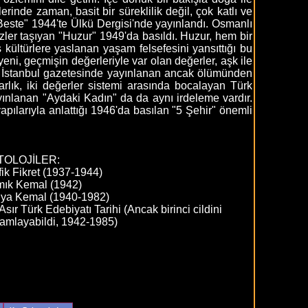
inde zaman, basit bir süreklilik değil, çok katlı ve
 Beste" 1944'te Ülkü Dergisi'nde yayınlandı. Osmanlı
ler taşıyan "Huzur" 1949'da basıldı. Huzur, hem bir
ş kültürlere yaslanan yaşam felsefesini yansıttığı bu
eni, geçmişin değerleriyle var olan değerler, aşk ile
ni İstanbul gazetesinde yayınlanan ancak ölümünden
rlık, iki değerler sistemi arasında bocalayan Türk
yınlanan "Aydaki Kadın" da da aynı irdeleme vardır.
yapılarıyla anlattığı 1946'da basılan "5 Şehir" önemli
TOLOJİLER:
fik Fikret (1937-1944)
ık Kemal (1942)
ya Kemal (1940-1982)
Asır Türk Edebiyatı Tarihi (Ancak birinci cildini
amlayabildi, 1942-1985)