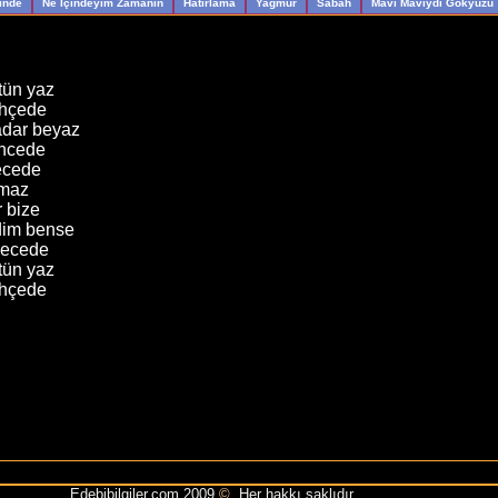
rinde
Ne İçindeyim Zamanın
Hatırlama
Yağmur
Sabah
Mavi Maviydi Gökyüzü
tün yaz
ahçede
adar beyaz
üncede
ecede
lmaz
r bize
dim bense
mecede
tün yaz
ahçede
Edebibilgiler.com 2009
©
Her hakkı saklıdır.