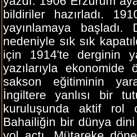
yazdı. 1906 Erzurum aya
bildiriler hazırladı. 19
yayınlamaya başladı. De
nedeniyle sık sık kapatıl
için 1914'te derginin y
yazılarıyla ekonomide öz
sakson eğitiminin yar
İngiltere yanlısı bir tu
kuruluşunda aktif rol o
Bahailiğin bir dünya dini
yol açtı. Mütareke döne