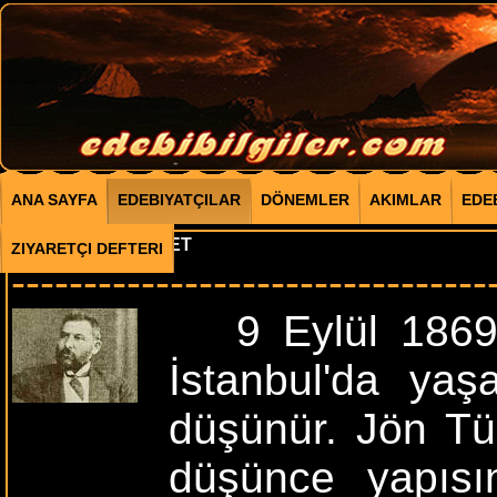
ANA SAYFA
EDEBIYATÇILAR
DÖNEMLER
AKIMLAR
EDE
ABDULLAH CEVDET
ZIYARETÇI DEFTERI
---------------------------------
9 Eylül 1869'd
İstanbul'da yaş
düşünür. Jön Tür
düşünce yapısın