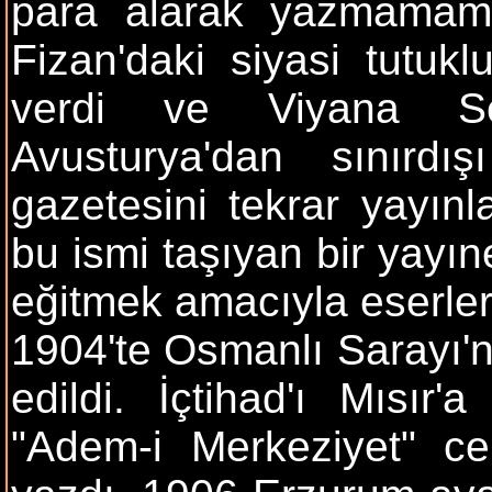
para alarak yazmamama
Fizan'daki siyasi tutukl
verdi ve Viyana Sef
Avusturya'dan sınırdı
gazetesini tekrar yayınl
bu ismi taşıyan bir yayın
eğitmek amacıyla eserler
1904'te Osmanlı Sarayı'nı
edildi. İçtihad'ı Mısır'a
"Adem-i Merkeziyet" cem