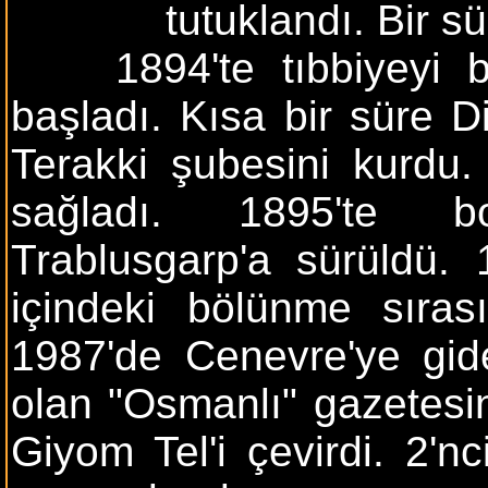
tutuklandı. Bir s
1894'te tıbbiyeyi bit
başladı. Kısa bir süre Di
Terakki şubesini kurdu.
sağladı. 1895'te bo
Trablusgarp'a sürüldü. 
içindeki bölünme sıra
1987'de Cenevre'ye gide
olan "Osmanlı" gazetesini
Giyom Tel'i çevirdi. 2'n