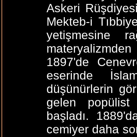
Askeri Rüşdiyesi 
Mekteb-i Tıbbiye
yetişmesine r
materyalizmden
1897'de Cenevre
eserinde İsla
düşünürlerin gör
gelen popülist 
başladı. 1889'd
cemiyer daha sonr