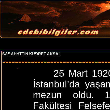
ANA SAYFA
EDEBIYATÇILAR
DÖNEMLER
AKIMLAR
EDE
SABAHATTİN KUDRET AKSAL
ZIYARETÇI DEFTERI
---------------------------------
25 Mart 1920’de
İstanbul’da yaşam
mezun oldu. 19
Fakültesi Felsef