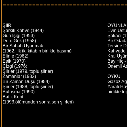
---------------------------------
ŞİİR:
OYUNLA
Şarkılı Kahve (1944)
Evin Üstü
Gün Işığı (1953)
Şakacı (1
Duru Gök (1958)
Bir Odad
Bir Sabah Uyanmak
Tersine 
(1962, ilk iki kitabın birlikte basımı)
Kahvede Ş
Elinle (1962)
Kral Üşü
Eşik (1970)
Bay Hiç -
Çizgi (1976)
Önemli A
Şiirler (1979, toplu şiirler)
Zamanlar (1982)
ÖYKÜ:
Bir Zaman Düşü (1984)
Gazoz Ağ
Şiirler (1988, toplu şiirler)
Yaralı Ha
Buluşma (1990)
birlikte t
Batık Kent
(1993,ölümünden sonra,son şiirleri)