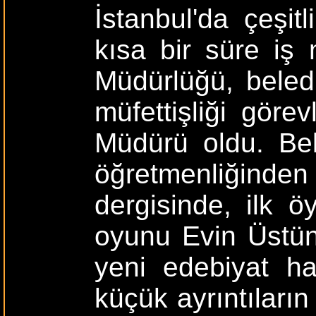
İstanbul'da çeşitl
kısa bir süre iş 
Müdürlüğü, beledi
müfettişliği göre
Müdürü oldu. Bel
öğretmenliğinden
dergisinde, ilk ö
oyunu Evin Üstün
yeni edebiyat ha
küçük ayrıntıların 