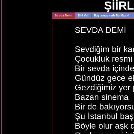
ŞİİR
Sevda Demi
Biri Var
Başlamasaydı Bu Masal
SEVDA DEMİ
Sevdiğim bir ka
Çocukluk resmi
Bir sevda içind
Gündüz gece el
Gezdiğimiz yer 
Bazan sinema
Bir de bakıyors
Şu İstanbul ba
Böyle olur aşk 