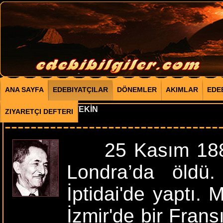
ANA SAYFA
EDEBIYATÇILAR
DÖNEMLER
AKIMLAR
EDE
REŞAT NURİ GÜNTEKİN
ZIYARETÇI DEFTERI
---------------------------------
25 Kasım 1889’d
Londra’da öldü.
İptidai'de yaptı. 
İzmir'de bir Fran