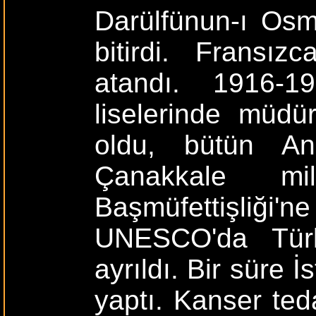
Darülfünun-ı Osm
bitirdi. Fransız
atandı. 1916-1
liselerinde müdür
oldu, bütün An
Çanakkale mill
Başmüfettişliği'ne 
UNESCO'da Türki
ayrıldı. Bir süre İ
yaptı. Kanser teda