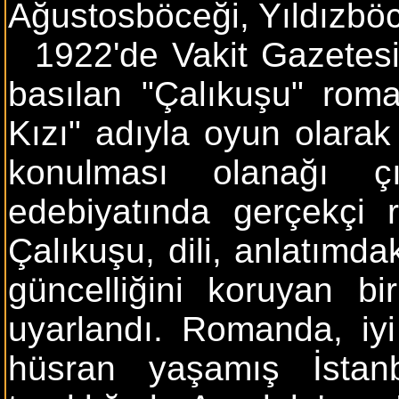
Ağustosböceği, Yıldızböce
1922'de Vakit Gazetesi’n
basılan "Çalıkuşu" roma
Kızı" adıyla oyun olara
konulması olanağı ç
edebiyatında gerçekçi 
Çalıkuşu, dili, anlatımda
güncelliğini koruyan b
uyarlandı. Romanda, iyi
hüsran yaşamış İstan