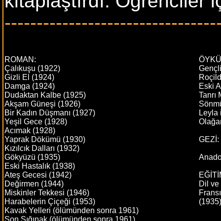
kitaplaştırdı. Öğrenciler i
---------------------------------
ROMAN:
ÖYKÜ
Çalıkuşu (1922)
Gençli
Gizli El (1924)
Roçil
Damga (1924)
Eski 
Dudaktan Kalbe (1925)
Tanrı 
Akşam Güneşi (1926)
Sönmüş
Bir Kadın Düşmanı (1927)
Leyla 
Yeşil Gece (1928)
Olağan
Acımak (1928)
Yaprak Dökümü (1930)
GEZİ:
Kızılcık Dalları (1932)
Gökyüzü (1935)
Anadol
Eski Hastalık (1938)
Ateş Gecesi (1942)
EĞİTİ
Değirmen (1944)
Dil ve
Miskinler Tekkesi (1946)
Fransı
Harabelerin Çiçeği (1953)
(1935
Kavak Yelleri (ölümünden sonra 1961)
Son Sığınak (ölümünden sonra 1961)