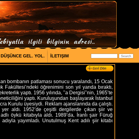
DÜŞÜNCE GEL. YOL.
İLETIŞIM
nan bombanın patlaması sonucu yaralandı, 15 Ocak
k Fakültesi’ndeki öğrenimini son yıl yarıda bıraktı,
reterlik yaptı. 1956 yılında, "a Dergisi"nin, 1965’te
neticiliğini yaptı. Kuruluşundan başlayarak İstanbul
cra Kurulu üyesiydi. Reklam ajanslarında da çalıştı.
er aldı. 1952’de çeşitli dergilerde çıkan şiir ve
lı öykü kitabıyla aldı. 1989’da, İranlı şair Füruğ
adıyla yayımladı. Unutulmuş Kent adılı şiir kitabı