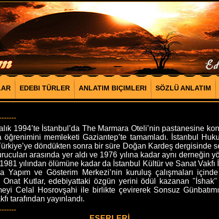
LAR
EDEBI TÜRLER
ANLATIM BIÇIMLERI
SÖZLÜ ANLATIM
-------
k 1994’te İstanbul’da The Marmara Oteli’nin pastanesine ko
rta öğrenimini memleketi Gaziantep’te tamamladı. İstanbul Huku
. Türkiye’ye döndükten sonra bir süre Doğan Kardeş dergisinde sek
ucuları arasında yer aldı ve 1976 yılına kadar aynı derneğin yö
981 yılından ölümüne kadar da İstanbul Kültür ve Sanat Vakfı İ
 Yapım ve Gösterim Merkezi’nin kuruluş çalışmaları içinde y
Onat Kutlar, edebiyattaki özgün yerini ödül kazanan "İshak" ad
meyi Celal Hosrovşahi ile birlikte çevirerek Sonsuz Günbatımı 
ı tarafından yayınlandı.
-------
ESERLERİ