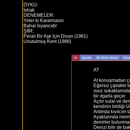
ÖYKÜ:
İshak
DENEMELER:
Yeter ki Kararmasın
Bahar İsyancıdır
ŞİİR:
Peralı Bir Aşk İçin Divan (1981)
Unutulmuş Kent (1986)
At
Ayrılık
Bir Şiirin Gelişi
Ceza
AT
At konuşmadan çı
Eğersiz çıplaktır b
ıssız sokaklarınd
bir ılgarla geçer
Açılır sular ve de
kendinin bildiği 
Ardında kıvılcım ta
Ayaklarında mer
demirler bulunma
Denizi bilir de b