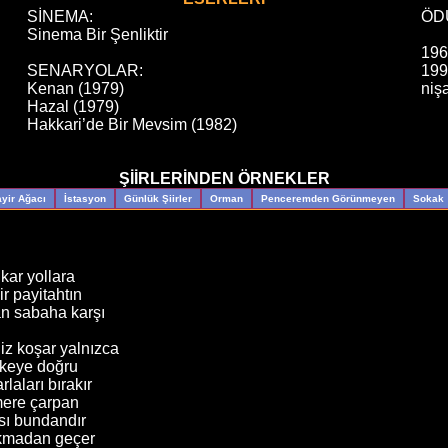
SİNEMA:
ÖD
Sinema Bir Şenliktir
196
SENARYOLAR:
199
Kenan (1979)
niş
Hazal (1979)
Hakkari’de Bir Mevsim (1982)
ŞİİRLERİNDEN ÖRNEKLER
yir Ağacı
İstasyon
Günlük Şiirler
Orman
Penceremden Görünmeyen
Sokak
kar yollara
ir payitahtın
an sabaha karşı
niz koşar yalnızca
ülkeye doğru
rlaları bırakır
mere çarpan
sı bundandır
akmadan geçer