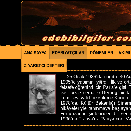
ANA SAYFA
EDEBIYATÇILAR
DÖNEMLER
AKIM
ONAT KUTLAR
ZIYARETÇI DEFTERI
-------------------------------------------------------------------------
25 Ocak 1936’da doğdu. 30 Aralı
1995’te yaşımını yitirdi. İlk ve o
felsefe öğrenimi için Paris’e gitti
ise Türk Sinematek Derneği'nin kur
Film Festivali Düzenleme Kurulu, 1
1978’de, Kültür Bakanlığı Sinema
hikâyeleriyle tanınmaya başlayan 
Ferruhzad’ın şiirlerinden bir seç
1996’da Fransa’da Rauyamont Vakf
-------------------------------------------------------------------------