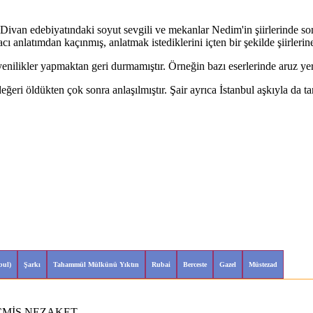
an edebiyatındaki soyut sevgili ve mekanlar Nedim'in şiirlerinde somut
ı anlatımdan kaçınmış, anlatmak istediklerini içten bir şekilde şiirlerin
yenilikler yapmaktan geri durmamıştır. Örneğin bazı eserlerinde aruz yer
ğeri öldükten çok sonra anlaşılmıştır. Şair ayrıca İstanbul aşkıyla da t
bul)
Şarkı
Tahammül Mülkünü Yıktın
Rubai
Berceste
Gazel
Müstezad
MİŞ NEZAKET