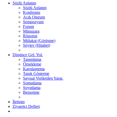
Sözlü Anlatım
Sözlü Anlatım
Konferans
Açık Oturum
Sempozyum
Forum
Münazara
Röportaj
Mülakat (Görüşme)
Söylev (Hitabet)
Düşünce Gel. Yol.
Tanımlama
Örnekleme
Karşılaştırma
Tanık Gösterme
Sayısal Verilerden Yarar.
Somutlama
Soyutlama
Benzetme
İletişim
Ziyaretçi Defteri