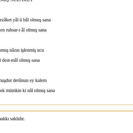
zâket yâl ü bâl olmuş sana
n ruhsar-ı âl olmuş sana
unmuş nâzın işlenmiş ucu
si dest-mâl olmuş sana
lmuşdur derûnun ey kalem
ek mümkin ki nâl olmuş sana
engistân birikmiş bir yere
kkı saklıdır.
 ebrûda hâl olmuş sana