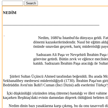
NEDİM
--------------------------------------------------------------------------------
Nedim, 1680'ta İstanbul'da dünyaya geldi. Fatih
dönemi kazaskerlerindendir. Nasıl bir eğitim ald
önünde sınavdan geçerek, hariç müderrisliği pay
Sadrazam Ali Paşa ve Nevşehirli İbrahim Paşa tar
görevine getirdi. Bütün zevk ve eğlence meclisle
katıldı. Sadrazam İbrahim Paşa aracılığı ile Sul
Şiirleri Sultan Üçüncü Ahmed tarafından beğenildi. Bu arada Moll
Sekbanalibey medresesi müderrisliğiydi (1730). İbrahim Paşa'nın giri
Bedrüddin Avni'nin İkdü'l Cuman (İnci Dizisi) adlı eserlerini Türkçe'y
İçki düşkünlüğü yüzünden irtiaş (titreme) hastalığı ve illeri vahime 
kaçarken Beşiktaş'daki evinin damından düşerek öldüğünü belirten ifa
Nedim dinin bazı yasaklarına karşı çıkmış, bu da onu tasavvufi düşün