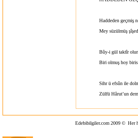
Haddeden geçmiş ne
Mey süzülmüş şîşede
Bûy-i gül taktîr ol
Biri olmuş hoy biri
Sihr ü efsûn ile do
Zülfü Hârut’un dem
Şöyle gird olmuş Fir
Edebibilgiler.com 2009
©
Her ha
Sonra gelmiş gûşe-i