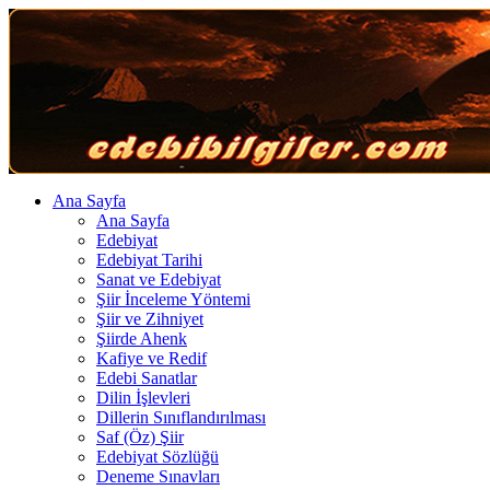
Ana Sayfa
Ana Sayfa
Edebiyat
Edebiyat Tarihi
Sanat ve Edebiyat
Şiir İnceleme Yöntemi
Şiir ve Zihniyet
Şiirde Ahenk
Kafiye ve Redif
Edebi Sanatlar
Dilin İşlevleri
Dillerin Sınıflandırılması
Saf (Öz) Şiir
Edebiyat Sözlüğü
Deneme Sınavları