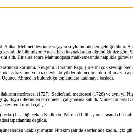
 Sultan Mehmet devrinde yaşayan soylu bir aileden geldiği bilinir. 
ığı kesinlikle bilinmiyor. Ancak bazı kaynaklardan öğrendiğimize göre 
esini aldı. Bir süre sonra Mahmudpaşa mahkemesinde naiplikle görevlend
afından korundu. Nevşehirli İbrahim Paşa, şiirlerini çok sevdiği Nedi
rinde sadrazamın ve bazı devlet büyüklerinin nedimi oldu. Ramazan ayla
tan Üçüncü Ahmed'in bulunduğu toplantılara katılmaya başladı.
akırımı medresesi (1727), Sadiefendi medresesi (1728) ve aynı yıl Nişa
ştiği, doğu dillerinden tercümeler, çalışmasına katıldı. Müneccimbaşı 
e çeviren kurulda çalıştı.
(korku) hastalığı çeken Nedim'in, Patrona Halil isyanı sırasında bir buh
desi ispatlanmış değildir.
celerden uzaklaştırmıştır. Nitekim şair de eserlerinde kadın, içki gib