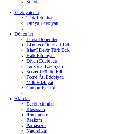
Sunular
Edebiyatçılar
Türk Edebiyatı
Dünya Edebiyatı
Dönemler
Edebi Dönemler
İslamiyet Öncesi T.Edb.
İslamî Devir Türk Edb.
Halk Edebiyatı
Divan Edebiyatı
Tanzimat Edebiyatı
Servet-i Fünûn Edb.
Fecr-i Âti Edebiyatı
Milli Edebiyat
Cumhuriyet Ed.
Akımlar
Edebi Akımlar
Klasisizm
Romantizm
Realizm
Parnasizm
Natüralizm