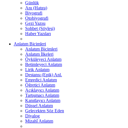
Günlük
Anı (Hatıra)
Biyografi
Otobiyografi
Gezi Yazısı
Sohbet (Söyleşi)
Haber Yazıları
Anlatım Biçimleri
Anlatım Biçimleri
Anlatım İlkeleri
Öyküleyeci Anlatım
Betimleyeci Anlatım
Lirik Anlatım
Destansı (Epik) Anl.
Emredici Anlatım
Öğretici Anlatım
Açıklayıcı Anlatım
Tartışmacı Anlatım
Kanıtlayıcı Anlatım
Düşsel Anlatım
Gelecekten Söz Eden
Diyalog
Mizahî Anlatım