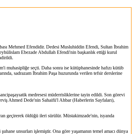
Babası Mehmed Efendidir. Dedesi Musluhiddin Efendi, Sultan İbrahim
Şeyhülislam Ebezade Abdullah Efendi'nin başkanlık ettiği kurul
irildi.
m'i muhasipliğe seçti. Daha sonra ise kütüphanesinde hafızı kütüb
rında, sadrazam İbrahim Paşa huzurunda verilen tefsir derslerine
ncipaşayıatik medresesi müderrisliklerine tayin edildi. Son görevi
Derviş Ahmed Dede'nin Sahaifü'l Ahbar (Haberlerin Sayfaları),
ran geçirerek öldüğü ileri sürülür. Müstakimzade'nin, isyanda
i şuhane unsurları işlemiştir. Ona göre yaşamanın temel amacı dünya