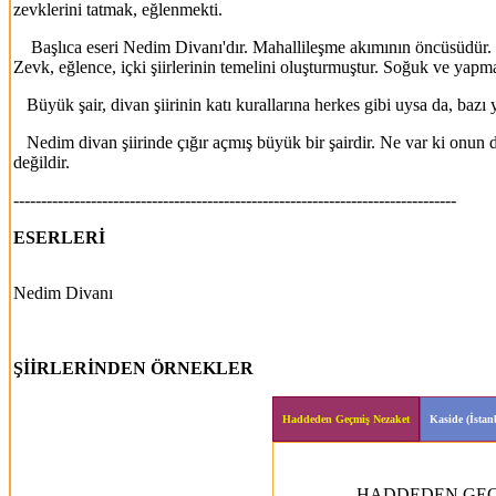
zevklerini tatmak, eğlenmekti.
Başlıca eseri Nedim Divanı'dır. Mahallileşme akımının öncüsüdür. Div
Zevk, eğlence, içki şiirlerinin temelini oluşturmuştur. Soğuk ve yapmac
Büyük şair, divan şiirinin katı kurallarına herkes gibi uysa da, bazı 
Nedim divan şiirinde çığır açmış büyük bir şairdir. Ne var ki onun de
değildir.
--------------------------------------------------------------------------------
ESERLERİ
Nedim Divanı
ŞİİRLERİNDEN ÖRNEKLER
Haddeden Geçmiş Nezaket
Kaside (İstan
HADDEDEN GEÇ