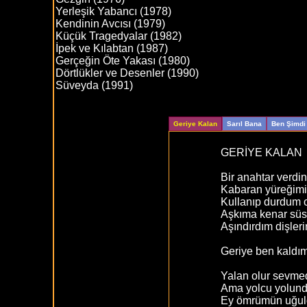
Yerleşik Yabancı (1978)
Kendinin Avcısı (1979)
Küçük Tragedyalar (1982)
İpek ve Kılabtan (1987)
Gerçeğin Öte Yakası (1980)
Dörtlükler ve Desenler (1990)
Süveyda (1991)
Geriye Kalan
Sarıl Bana
Ben Şimdi 
GERİYE KALAN
Bir anahtar verdi
Kabaran yüreğimi
Kullanıp durdum
Aşkıma kenar süs
Aşındırdım dişler
Geriye ben kaldım
Yalan olur sevm
Ama yolcu yolund
Ey ömrümün uğul