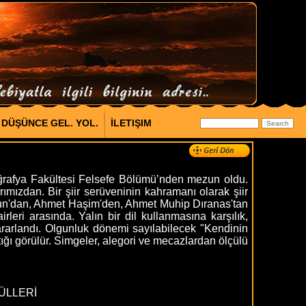
DÜŞÜNCE GEL. YOL.
İLETIŞIM
ğrafya Fakültesi Felsefe Bölümü’nden mezun oldu.
ızdan. Bir şiir serüveninin kahramanı olarak şiir
i Fünun'dan, Ahmet Haşim'den, Ahmet Muhip Dıranas'tan
rleri arasında. Yalın bir dil kullanmasına karşılık,
ararlandı. Olgunluk dönemi sayılabilecek "Kendinin
ştığı görülür. Simgeler, alegori ve mecazlardan ölçülü
ÜLLERİ