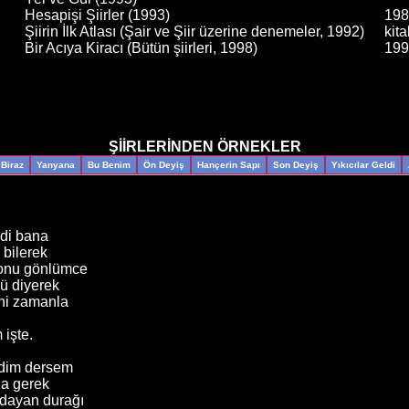
Hesapişi Şiirler (1993)
198
Şiirin İlk Atlası (Şair ve Şiir üzerine denemeler, 1992)
kita
Bir Acıya Kiracı (Bütün şiirleri, 1998)
199
ŞİİRLERİNDEN ÖRNEKLER
Biraz
Yanyana
Bu Benim
Ön Deyiş
Hançerin Sapı
Son Deyiş
Yıkıcılar Geldi
ndi bana
 bilerek
 onu gönlümce
ü diyerek
ini zamanla
 işte.
edim dersem
a gerek
dayan durağı