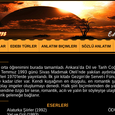
LAR
EDEBI TÜRLER
ANLATIM BIÇIMLERI
SÖZLÜ ANLATIM
-------
orta öğrenimini burada tamamladı. Ankara’da Dil ve Tarih Co
 Temmuz 1993 günü Sivas Madımak Oteli’nde yakılan aydınlarım
iirleri 1970'lerde yayınlandı. İlk şiir kitabı Gezgin'de Servet-
ne kadar izler var. Kendi kuşağının en duygulu, en romantik şai
lay imgeler oluşturmayı denedi. Halk şiiri biçimlerinden de y
 kendine özgü bir sese, romantik, acılı ve yalın bir söyleyişe ula
lirik geleneğe bağlanır.
-------
ESERLERİ
Alaturka Şiirler (1992)
ÖD
Yel ve Gül (1993)