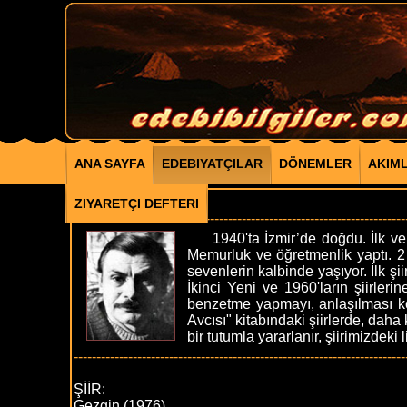
ANA SAYFA
EDEBIYATÇILAR
DÖNEMLER
AKIM
METİN ALTIOK
ZIYARETÇI DEFTERI
-------------------------------------------------------------------------
1940'ta İzmir’de doğdu. İlk ve 
Memurluk ve öğretmenlik yaptı. 2
sevenlerin kalbinde yaşıyor. İlk ş
İkinci Yeni ve 1960'ların şiirleri
benzetme yapmayı, anlaşılması ko
Avcısı" kitabındaki şiirlerde, daha
bir tutumla yararlanır, şiirimizdeki 
-------------------------------------------------------------------------
ŞİİR:
Gezgin (1976)