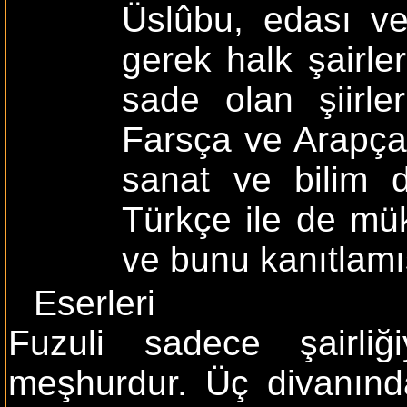
Üslûbu, edası ve
gerek halk şairler
sade olan şiirle
Farsça ve Arapça
sanat ve bilim 
Türkçe ile de mü
ve bunu kanıtlamış
Eserleri
Fuzuli sadece şairliğ
meşhurdur. Üç divanın