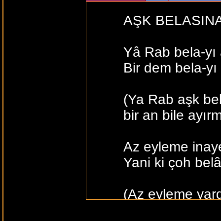
AŞK BELASINA
Yâ Rab bela-yı a
Bir dem bela-yı
(Ya Rab aşk belas
bir an bile ayı
Az eyleme inayet
Yani ki çoh belâ
(Az eyleme yard
Yani çok aşk be