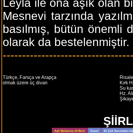
Leylâ ile ona âşık olan b
Mesnevi tarzında yazılm
basılmış, bütün önemli d
olarak da bestelenmiştir.
---------------------------------
Türkçe, Farsça ve Arapça
Risal
olmak üzere üç divan
Kırk 
Su ka
Hz. Al
Şikay
ŞİİR
Aşk Belasına At Beni
Gazel
El Çek İlacımdan ta