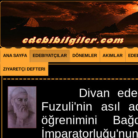
ANA SAYFA
EDEBIYATÇILAR
DÖNEMLER
AKIMLAR
EDE
FUZÛLÎ
ZIYARETÇI DEFTERI
---------------------------------
Divan edebiyat
Fuzuli'nin asıl 
öğrenimini Bağ
İmparatorluğu'nun