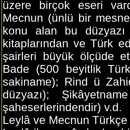
üzere birçok eseri vard
Mecnun (ünlü bir mesnev
konu alan bu düzyazı v
kitaplarından ve Türk ed
şairleri büyük ölçüde et
Bade (500 beyitlik Türk
sakiname); Rind ü Zahi
düzyazı); Şikâyetnam
şaheserlerindendir) v.d.
Leylâ ve Mecnun Türkçe d