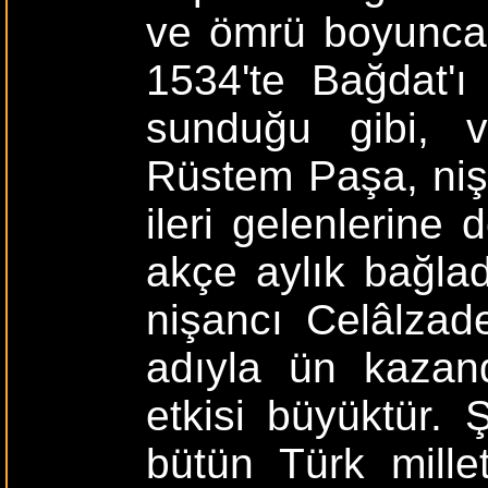
ve ömrü boyunca 
1534'te Bağdat'ı
sunduğu gibi, 
Rüstem Paşa, niş
ileri gelenlerine
akçe aylık bağlad
nişancı Celâlzad
adıyla ün kazand
etkisi büyüktür. 
bütün Türk mille