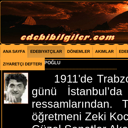
ANA SAYFA
EDEBIYATÇILAR
DÖNEMLER
AKIMLAR
EDE
BEDRİ RAHMİ EYÜPOĞLU
ZIYARETÇI DEFTERI
--------------------------------------------------------------------------------
1911'de Trabzon 
günü İstanbul’da
ressamlarından. Tr
öğretmeni Zeki Koca