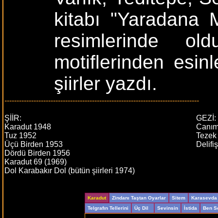
kitabı "Yaradana M
resimlerinde ol
motiflerinden esinle
şiirler yazdı.
--------------------------------------------------------------------------------
ŞİİR:
GEZİ:
Karadut 1948
Canım
Tuz 1952
Tezek
Üçü Birden 1953
Delifi
Dördü Birden 1956
Karadut 69 (1969)
Dol Karabakır Dol (bütün şiirleri 1974)
Karadut
Zindanı Taştan Oyarlar
Sitem
Karasevda
Telgrafın Tellerini
Üç Dil
Sevinsin
İstida
Ben S