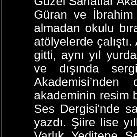
Güzel Sanatlar Aka
Güran ve İbrahim 
almadan okulu bıra
atölyelerde çalıştı.
gitti, aynı yıl yur
ve dışında sergi
Akademisi’nden d
akademinin resim b
Ses Dergisi'nde sa
yazdı. Şiire lise yı
Varlık, Yeditepe, Se