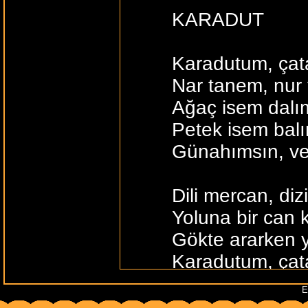
KARADUT
Karadutum, çat
Nar tanem, nur
Ağaç isem dalı
Petek isem bal
Günahımsın, ve
Dili mercan, di
Yoluna bir can
Gökte ararken 
Karadutum, çat
Daha nem olaca
E
Gülen ayvam, a