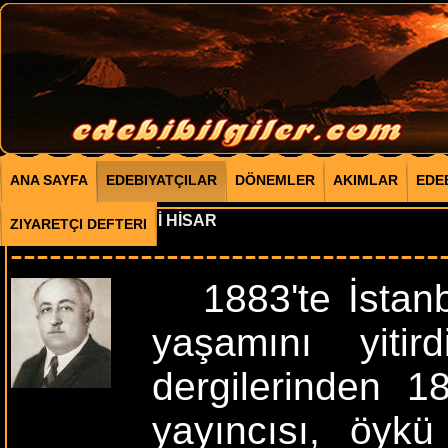
ANA SAYFA
EDEBIYATÇILAR
DÖNEMLER
AKIMLAR
EDE
ABDÜLHAK ŞİNASİ HİSAR
ZIYARETÇI DEFTERI
---------------------------------
1883'te İstanbu
yaşamını yitir
dergilerinden 1
yayıncısı, öyk