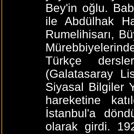
Bey'in oğlu. Bab
ile Abdülhak Ha
Rumelihisarı, B
Mürebbiyelerind
Türkçe dersle
(Galatasaray Lis
Siyasal Bilgile
hareketine katı
İstanbul'a dönd
olarak girdi. 19